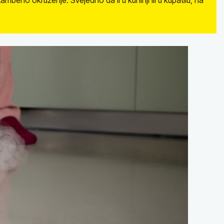
mbeno okruženje. Svejedno da li u kuhinji ili u kupatilu, na