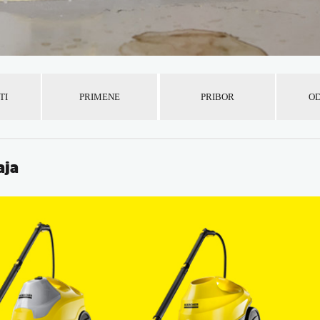
TI
PRIMENE
PRIBOR
OD
aja