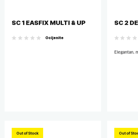
SC 1 EASFIX MULTI & UP
SC 2 D
Ocijenite
Elegantan, 
Out of Stock
Out of Sto