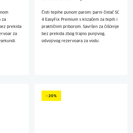
odnom
Čisti tepihe punom parom: parni čistač SC
 za
4 EasyFix Premium s klizačem za tepih i
bez prekida
praktičnim priborom. Savršen za čišćenje
zervoar za
bez prekida zbog trajno punjivog,
 sekundi.
odvojivog rezervoara za vodu.
- 20%