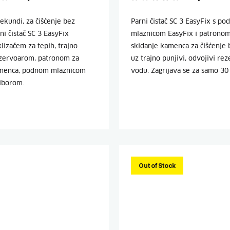
ekundi, za čišćenje bez
Parni čistač SC 3 EasyFix s p
ni čistač SC 3 EasyFix
mlaznicom EasyFix i patronom
lizačem za tepih, trajno
skidanje kamenca za čišćenje 
zervoarom, patronom za
uz trajno punjivi, odvojivi re
amenca, podnom mlaznicom
vodu. Zagrijava se za samo 30
riborom.
Out of Stock