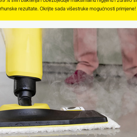
9 % svih bakterija i obezbjeđuje maksimalnu higijenu i zdravo sta
 vrhunske rezultate. Okrijte sada višestruke mogućnosti primjene!