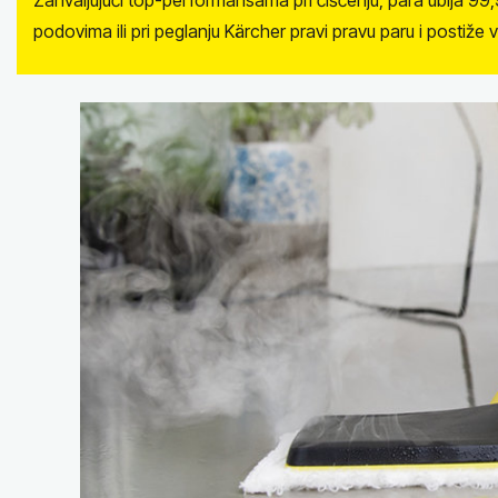
Zahvaljujući top-performansama pri čišćenju, para ubija 99,9
podovima ili pri peglanju Kärcher pravi pravu paru i postiže