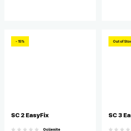
- 15%
Out of Sto
SC 2 EasyFix
SC 3 Ea
Ocijenite