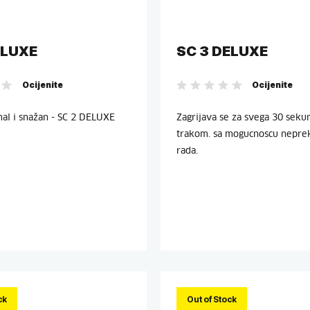
ELUXE
SC 3 DELUXE
Ocijenite
Ocijenite
mal i snažan - SC 2 DELUXE
Zagrijava se za svega 30 sekun
trakom. sa mogucnoscu nepre
rada.
ck
Out of Stock