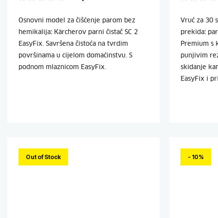
Osnovni model za čišćenje parom bez
Vruć za 30 s
hemikalija: Kärcherov parni čistač SC 2
prekida: par
EasyFix. Savršena čistoća na tvrdim
Premium s k
površinama u cijelom domaćinstvu. S
punjivim re
podnom mlaznicom EasyFix.
skidanje k
EasyFix i p
Out of Stock
- 10%