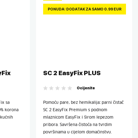
PONUDA: DODATAK ZA SAMO 0.99 EUR
Fix
SC 2 EasyFix PLUS
Ocijenite
ix sa
Pomoću pare, bez hemikalija: parni čistač
99% korona
SC 2 EasyFix Premium s podnom
 kućnih
mlaznicom EasyFix i širom lepezom
pribora. Savršena čistoća na tvrdim
površinama u cijelom domaćinstvu.