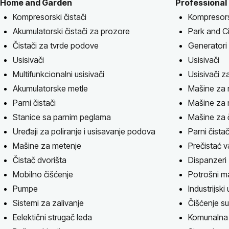
Home and Garden
Professional
Kompresorski čistači
Kompresorsk
Akumulatorski čistači za prozore
Park and Ci
Čistači za tvrde podove
Generatori
Usisivači
Usisivači
Multifunkcionalni usisivači
Usisivači z
Akumulatorske metle
Mašine za r
Parni čistači
Mašine za 
Stanice sa parnim peglama
Mašine za 
Uređaji za poliranje i usisavanje podova
Parni čistač
Mašine za metenje
Prečistać 
Čistač dvorišta
Dispanzeri
Mobilno čišćenje
Potrošni ma
Pumpe
Industrijski
Sistemi za zalivanje
Čišćenje s
Eelektični strugač leda
Komunalna