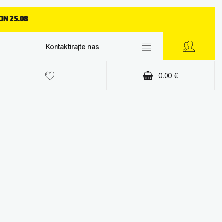
ON 25.08
Kontaktirajte nas
0.00
€