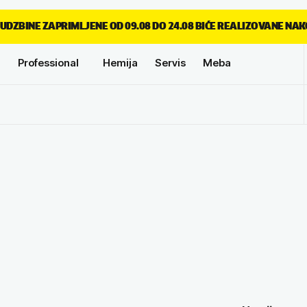
UDZBINE ZAPRIMLJENE OD 09.08 DO 24.08 BIĆE REALIZOVANE NAK
Professional
Hemija
Servis
Meba