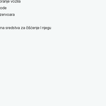
pranje vozila
 vode
ezervoara
na sredstva za čišćenje I njegu