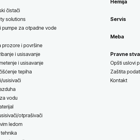
Hemija
i čistači
ty solutions
Servis
 i pumpe za otpadne vode
Meba
a prozore i površine
ibanje i usisavanje
Pravne stva
metenje i usisavanje
Opšti uslovi 
čišćenje tepiha
Zaštita poda
i/usisivači
Kontakt
vazduha
 za vodu
terijal
 usisivači/otprašivači
uvim ledom
 tehnika