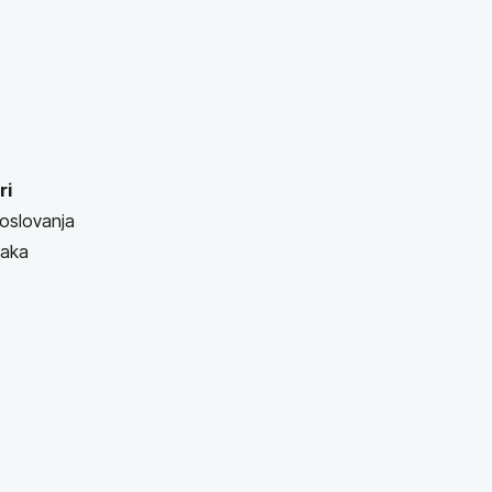
ri
poslovanja
taka