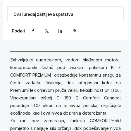
Ovaj uređaj zahtijeva uputstva
Podeli
Facebook
X
LinkedIn
Pinterest
Zahvaljujući dugotrajnom, vodom hlađenom motoru,
kompresorski čistač pod visokim pritiskom K 7
COMFORT PREMIUM obezbeđuje konstantnu snagu za
česte zadatke čišćenja, dok integrisani kotur sa
PremiumFlex crijevom pruža veliku fleksibilnost pri radu.
Visokopritisni pištolj G 180 Q Comfort Connect
poseduje LCD ekran sa tri nivoa pritiska, uključujući
eco!Mode, kao i dva nivoa doziranja deterdženta.
Za rad bez zamaranja, funkcija COMFORT!Hold
primjetno smanjuje silu držanja, dok podešavanje nivoa