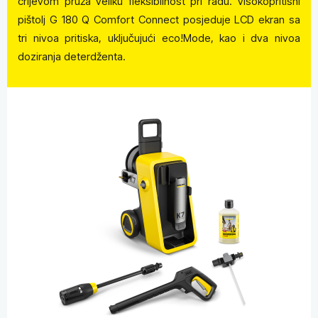
crijevom pruža veliku fleksibilnost pri radu. Visokopritisni
pištolj G 180 Q Comfort Connect posjeduje LCD ekran sa
tri nivoa pritiska, uključujući eco!Mode, kao i dva nivoa
doziranja deterdženta.