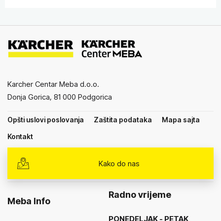
Karcher Centar Meba d.o.o.
Donja Gorica, 81 000 Podgorica
Opšti uslovi poslovanja
Zaštita podataka
Mapa sajta
Kontakt
Kako do nas
Radno vrijeme
Meba Info
PONEDELJAK - PETAK