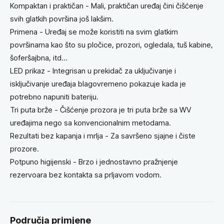
Kompaktan i praktičan - Mali, praktičan uređaj čini čišćenje
svih glatkih površina još lakšim.
Primena - Uređaj se može koristiti na svim glatkim
površinama kao što su pločice, prozori, ogledala, tuš kabine,
šoferšajbna, itd...
LED prikaz - Integrisan u prekidač za uključivanje i
isključivanje uređaja blagovremeno pokazuje kada je
potrebno napuniti bateriju.
Tri puta brže - Čišćenje prozora je tri puta brže sa WV
uređajima nego sa konvencionalnim metodama.
Rezultati bez kapanja i mrlja - Za savršeno sjajne i čiste
prozore.
Potpuno higijenski - Brzo i jednostavno pražnjenje
rezervoara bez kontakta sa prljavom vodom.
Područja primjene