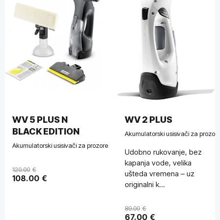
WV 5 PLUS N
WV 2 PLUS
BLACK EDITION
Akumulatorski usisivači za prozor
Akumulatorski usisivači za prozore
Udobno rukovanje, bez
kapanja vode, velika
120.00
€
ušteda vremena – uz
108.00
€
originalni k...
89.00
€
67.00
€