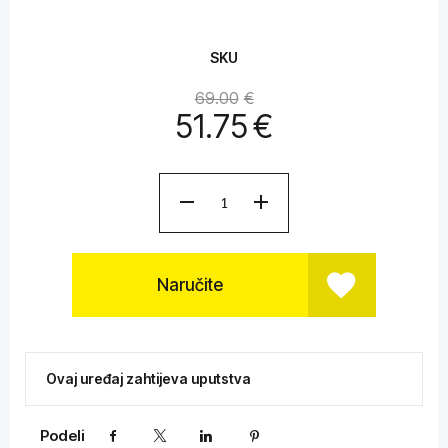
SKU
69.00
€
51.75
€
Naručite
Ovaj uređaj zahtijeva uputstva
Podeli
Facebook
X
LinkedIn
Pinterest