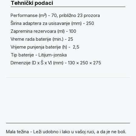
Tehnički podaci
Performanse (m²) - 70, približno 23 prozora
Širina adaptera za usisavanje (mm) - 250
Zapremina rezervoara (ml) - 100
Vreme rada baterije (min.) - 25
Vrijeme punjenja baterije (h) - 2,5
Tip baterije - Litijum-jonska
Dimenzije (D x Š x V) (mm) - 130 x 250 x 275
Mala težina - Leži udobno i lako u vašoj ruci, a da je ne boli.