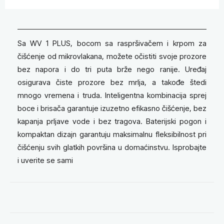
Sa WV 1 PLUS, bocom sa raspršivačem i krpom za
čišćenje od mikrovlakana, možete očistiti svoje prozore
bez napora i do tri puta brže nego ranije. Uređaj
osigurava čiste prozore bez mrlja, a takođe štedi
mnogo vremena i truda. Inteligentna kombinacija sprej
boce i brisača garantuje izuzetno efikasno čišćenje, bez
kapanja prljave vode i bez tragova. Baterijski pogon i
kompaktan dizajn garantuju maksimalnu fleksibilnost pri
čišćenju svih glatkih površina u domaćinstvu. Isprobajte
i uverite se sami