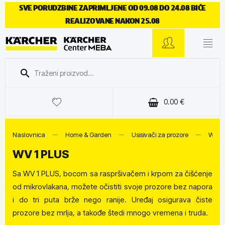
SVE PORUDZBINE ZAPRIMLJENE OD 09.08 DO 24.08 BIĆE
REALIZOVANE NAKON 25.08
0.00
€
Naslovnica
Home & Garden
Usisivači za prozore
WV 1
WV 1 PLUS
Sa WV 1 PLUS, bocom sa raspršivačem i krpom za čišćenje
od mikrovlakana, možete očistiti svoje prozore bez napora
i do tri puta brže nego ranije. Uređaj osigurava čiste
prozore bez mrlja, a takođe štedi mnogo vremena i truda.